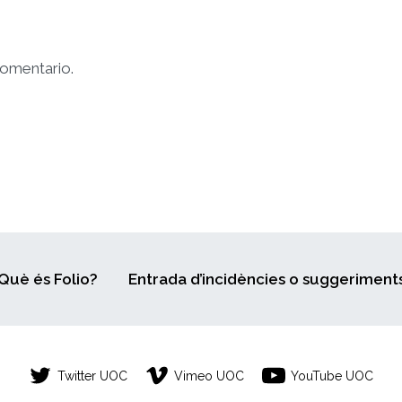
comentario.
Què és Folio?
Entrada d’incidències o suggeriment
Twitter UOC
Vimeo UOC
YouTube UOC