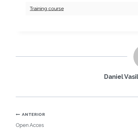
Training course
Daniel Vas
Navegación
ANTERIOR
de
Open Acces
entradas