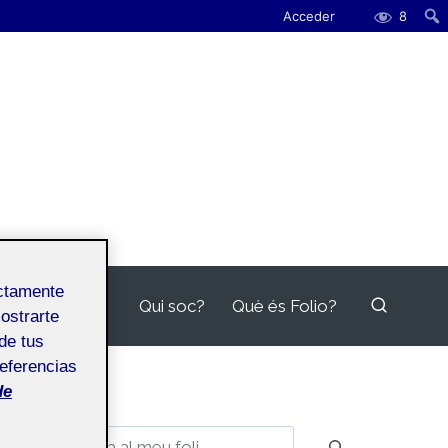
Acceder
8
ectamente
Qui soc?
Què és Folio?
mostrarte
de tus
referencias
de
Buscar