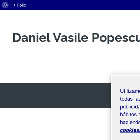
Acerca
+ Folio
Saltar
de
al
WordPress
contenido
Daniel Vasile Popesc
Espai Personal
Utiliza
todas la
publicid
hábitos 
haciendo
cookies