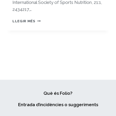
International Society of Sports Nutrition, 21:1,
2434217,…
EVALUATION
LLEGIR MÉS
OF
CURCUMIN
INTAKE
IN
REDUCING
EXERCISE-
INDUCED
MUSCLE
DAMAGE
IN
ATHLETES:
A
SYSTEMATIC
Què és Folio?
REVIEW
Entrada d’incidències o suggeriments