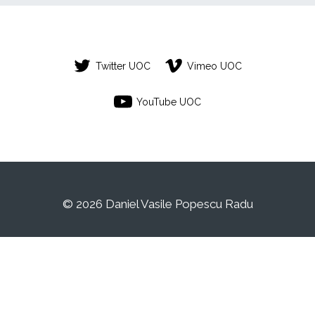
Twitter UOC
Vimeo UOC
YouTube UOC
© 2026 Daniel Vasile Popescu Radu
Este es un espacio de trabajo personal de
un/a estudiante de la Universitat Oberta de
Catalunya. Cualquier contenido publicado