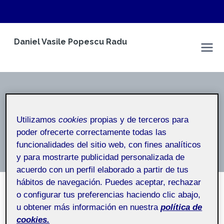
Saltar
Daniel Vasile Popescu Radu
al
Espai Personal
contenido
Publication
Utilizamos
cookies
propias y de terceros para
Inicio
/
Publication
poder ofrecerte correctamente todas las
funcionalidades del sitio web, con fines analíticos
y para mostrarte publicidad personalizada de
acuerdo con un perfil elaborado a partir de tus
hábitos de navegación. Puedes aceptar, rechazar
o configurar tus preferencias haciendo clic abajo,
PUBLICATION
u obtener más información en nuestra
política de
Evaluation of curcumin
cookies.